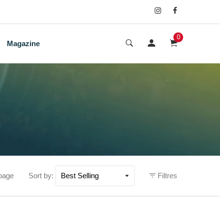
0
Magazine
page
Sort by:
Filtres