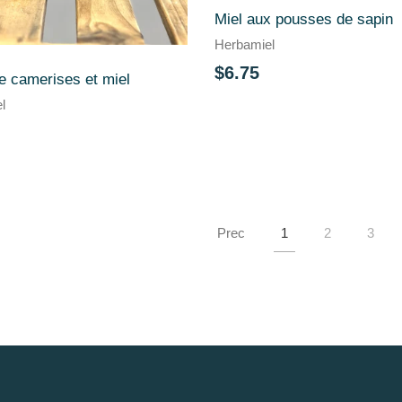
Miel aux pousses de sapin
Herbamiel
$6.75
de camerises et miel
l
Prec
1
2
3